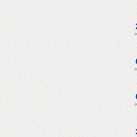
2
2
2