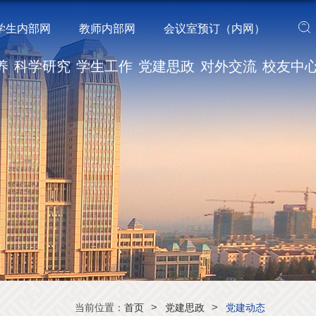
学生内部网
教师内部网
会议室预订（内网）
养
科学研究
学生工作
党建思政
对外交流
校友中
>
>
当前位置：
首页
党建思政
党建动态