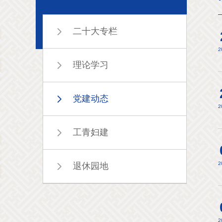
二十大专栏
2
理论学习
党建动态
2
工青妇建
2
退休园地
2