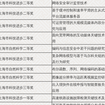
上海市科技进步二等奖
网络安全审计监管技术
基于缓冲控制和速率平滑的主从式
上海市科技进步二等奖
平台流媒体服务器
可运营管理的大规模流媒体内容分
上海市科技进步二等奖
究与应用
面向宽带网络的互动媒体关键技术
上海市科技进步二等奖
用
上海市自然科学二等奖
编码与信息安全中若干问题的研究
复杂网络模型与基于马尔科夫链的
上海市科技进步三等奖
及行为研究
上海市自然科学二等奖
布尔函数、序列、网络编码的基础
上海市自然科学三等奖
图像超分辨率与远距离视频监控研
出入境快件在线申报与智能查验关
上海市科技进步三等奖
应用
上海市科技进步一等奖
高速铁路设施故障检测关键技术及