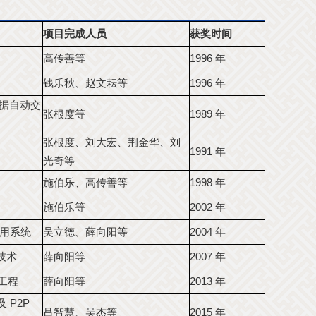
项目完成人员
获奖时间
高传善等
1996 年
钱乐秋、赵文耘等
1996 年
数据自动交
张根度等
1989 年
张根度、刘大宏、荆金华、刘
1991 年
光奇等
施伯乐、高传善等
1998 年
施伯乐等
2002 年
用系统
吴立德、薛向阳等
2004 年
技术
薛向阳等
2007 年
工程
薛向阳等
2013 年
 P2P
吕智慧、吴杰等
2015 年