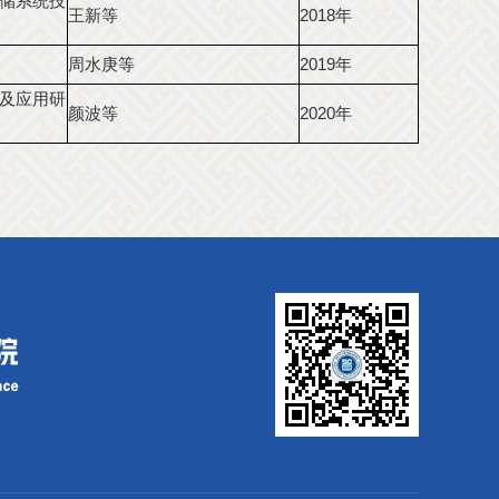
储系统技
王新等
2018年
周水庚等
2019年
及应用研
颜波等
2020年