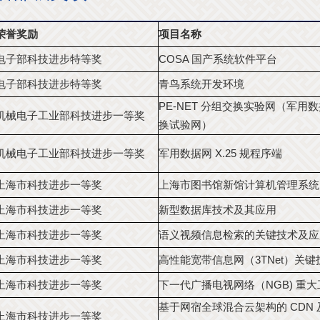
荣誉奖励
项目名称
电子部科技进步特等奖
COSA 国产系统软件平台
电子部科技进步特等奖
青鸟系统开发环境
PE-NET 分组交换实验网（军用
机械电子工业部科技进步一等奖
换试验网）
机械电子工业部科技进步一等奖
军用数据网 X.25 规程序端
上海市科技进步一等奖
上海市图书馆新馆计算机管理系统
上海市科技进步一等奖
新型数据库技术及其应用
上海市科技进步一等奖
语义视频信息检索的关键技术及应
上海市科技进步一等奖
高性能宽带信息网（3TNet）关键
上海市科技进步一等奖
下一代广播电视网络（NGB) 重大
基于网宿全球混合云架构的 CDN 及
上海市科技进步一等奖