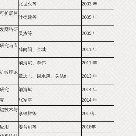
张世永等
2003 年
可扩展跨
叶德建等
2005 年
发网络研
吴杰等
2009 年
研究与应
薛向阳、金城
2011 年
阚海斌、李伟
2011 年
扩散理论
章忠志、周水庚、关佶红
2013 年
研究
阚海斌
2014 年
究
张军平
2014 年
键技术与
李银胜等
2017年
应用
姜育刚等
2018年