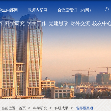
学生内部网
教师内部网
会议室预订（内网）
养
科学研究
学生工作
党建思政
对外交流
校友中
>
>
>
当前位置：
首页
科学研究
科研成果
省部级奖项