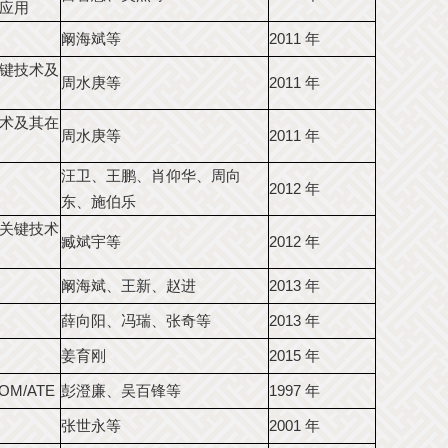
应用
阚海斌等
2011 年
键技术及
周水庚等
2011 年
术及其在
周水庚等
2011 年
汪卫、王鹏、肖仰华、周向
2012 年
东、施伯乐
关键技术
臧斌宇等
2012 年
阚海斌、王新、赵进
2013 年
薛向阳、冯瑞、张奇等
2013 年
姜育刚
2015 年
M/ATE
彭澄廉、吴百锋等
1997 年
张世永等
2001 年