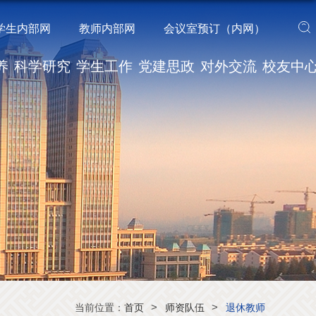
学生内部网
教师内部网
会议室预订（内网）
养
科学研究
学生工作
党建思政
对外交流
校友中
>
>
当前位置：
首页
师资队伍
退休教师