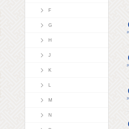
F
G
2
H
J
2
K
L
2
M
N