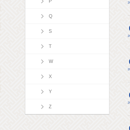
P
2
Q
S
2
T
W
2
X
Y
2
Z