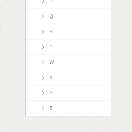
P
Q
S
T
W
X
Y
Z