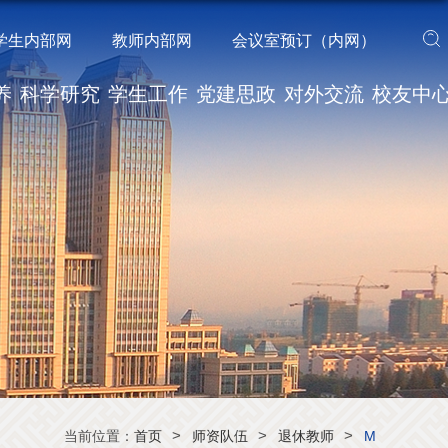
学生内部网
教师内部网
会议室预订（内网）
养
科学研究
学生工作
党建思政
对外交流
校友中
>
>
>
当前位置：
首页
师资队伍
退休教师
M