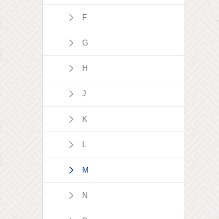
F
G
H
J
K
L
M
N