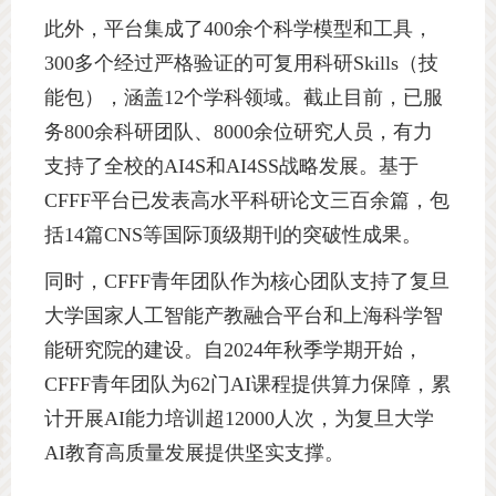
此外，平台集成了
400
余个科学模型和工具，
300
多个经过严格验证的可复用科研
Skills
（技
能包），涵盖
12
个学科领域。截止目前，已服
务
800
余科研团队、
8000
余位研究人员，有力
支持了全校的
AI4S
和
AI4SS
战略发展。基于
CFFF
平台已发表高水平科研论文三百余篇，包
括
14
篇
CNS
等国际顶级期刊的突破性成果。
同时，
CFFF
青年团队作为核心团队支持了复旦
大学国家人工智能产教融合平台和上海科学智
能研究院的建设。自
2024
年秋季学期开始，
CFFF
青年团队为
62
门
AI
课程提供算力保障，累
计开展
AI
能力培训超
12000
人次，为复旦大学
AI
教育高质量发展提供坚实支撑。