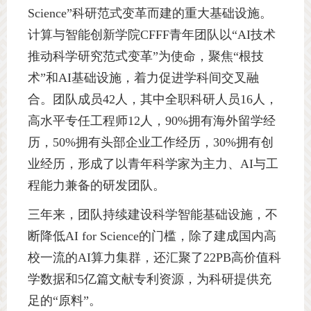
Science”
科研范式变革而建的重大基础设施。
计算与智能创新学院
CFFF
青年团队以“
AI
技术
推动科学研究范式变革”为使命，聚焦“根技
术”和
AI
基础设施，着力促进学科间交叉融
合。团队成员
42
人，其中全职科研人员
16
人，
高水平专任工程师
12
人，
90%
拥有海外留学经
历，
50%
拥有头部企业工作经历，
30%
拥有创
业经历，形成了以青年科学家为主力、
AI
与工
程能力兼备的研发团队。
三年来，团队持续建设科学智能基础设施，不
断降低
AI for Science
的门槛，除了建成国内高
校一流的
AI
算力集群，还汇聚了
22PB
高价值科
学数据和
5
亿篇文献专利资源，为科研提供充
足的“原料”。