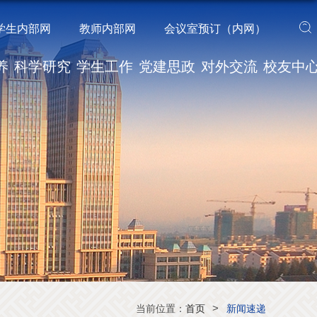
学生内部网
教师内部网
会议室预订（内网）
养
科学研究
学生工作
党建思政
对外交流
校友中
>
当前位置：
首页
新闻速递