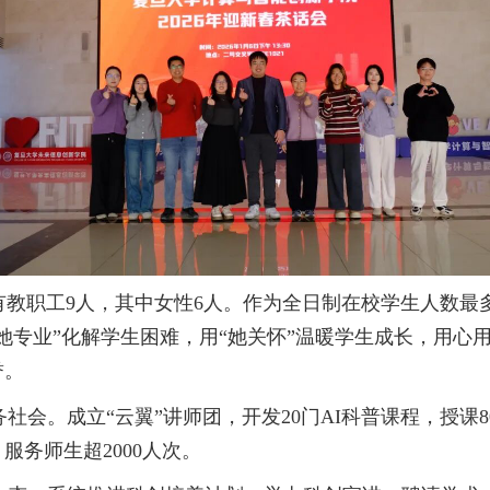
有教职工
9
人，其中女性
6
人。作为全日制在校学生人数最
“她专业”化解学生困难，用“她关怀”温暖学生成长，用心
誉。
社会。成立“云翼”讲师团，开发
20
门
AI
科普课程，授课
8
，服务师生超
2000
人次。