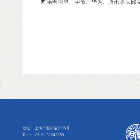
向涵盖阿里、字节、华为、腾讯等头部
地址：
上海市淞沪路2005号
Tell：
+86-21-31242259