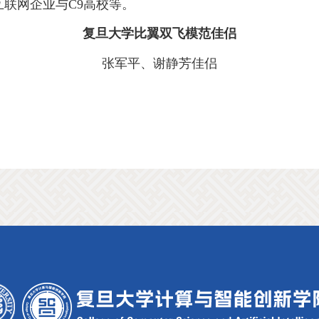
互联网企业与
C9
高校等。
复旦大学比翼双飞模范佳侣
张军平、谢静芳佳侣