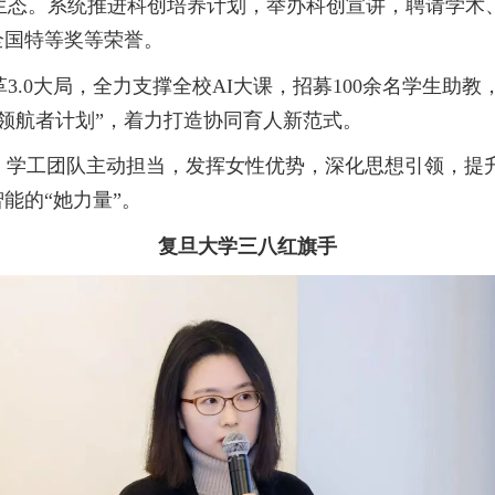
生态。系统推进科创培养计划，举办科创宣讲，聘请学术
全国特等奖等荣誉。
革
3.0
大局，全力支撑全校
AI
大课，招募
100
余名学生助教
领航者计划”，着力打造协同育人新范式。
学工团队主动担当，发挥女性优势，深化思想引领，提升
能的“她力量”。
复旦大学三八红旗手