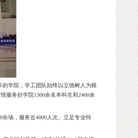
多的学院，学工团队始终以立德树人为根
用情服务好学院
1300
余名本科生和
2400
余
0
余场，服务近
4000
人次。立足专业特