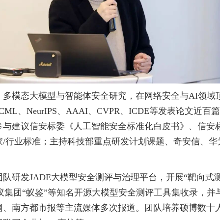
、多模态大模型与智能体安全研究，在网络安全与
AI
领域
ICML
、
NeurIPS
、
AAAI
、
CVPR
、
ICDE
等发表论文近百篇
参与建议信安标委《人工智能安全标准化白皮书》、信安
家
/
行业标准；主持科技部重点研发计划课题、奇安信、华
团队研发
JADE
大模型安全测评与治理平台，开展“靶向式
蚁集团“蚁鉴”等知名开源大模型安全测评工具集收录，并
网、南方都市报等主流媒体多次报道。团队培养硕博数十人