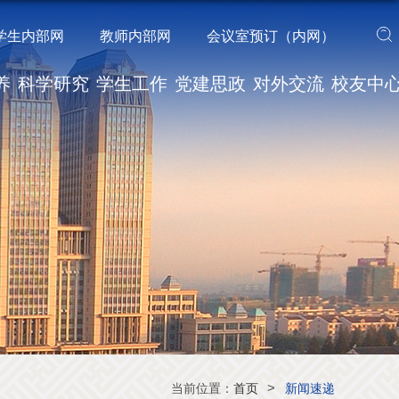
学生内部网
教师内部网
会议室预订（内网）
养
科学研究
学生工作
党建思政
对外交流
校友中
>
当前位置：
首页
新闻速递