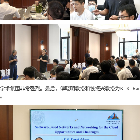
学术氛围
非常强烈
。
最后，
傅晓明教授
和钱振兴教授为
K. K. Ra
功。