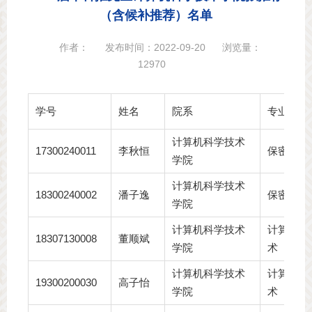
（含候补推荐）名单
作者：
发布时间：2022-09-20
浏览量：
12970
学号
姓名
院系
专业
计算机科学技术
17300240011
李秋恒
保密管理
学院
计算机科学技术
18300240002
潘子逸
保密技术
学院
计算机科学技术
计算机科
18307130008
董顺斌
学院
术
计算机科学技术
计算机科
19300200030
高子怡
学院
术