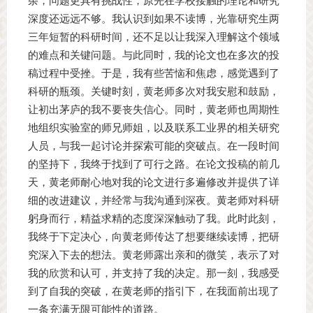
杂，问题更具有挑战性，原先在学校接触的理论和研究
深度还远远不够。我认识到如果不读博，光靠研究生两
三年短暂的科研时间，还不足以让我深入理解这个领域
的难点和关键问题。与此同时，我的论文也在多次的投
稿过程中受挫。于是，我有些苦恼和焦虑，感觉遇到了
科研的瓶颈。关键时刻，黄老师多次对我安慰和鼓励，
让初出茅庐的我不要丧失信心。同时，黄老师也周期性
地组织实验室的师兄师姐，以及联系工业界的相关研究
人员，与我一起讨论并探索可能的突破点。在一段时间
的坚持下，我终于找到了可行之路。在论文投稿的前几
天，黄老师耐心地对我的论文进行多遍修改并提供了详
细的改进建议，并经常与我沟通到深夜。黄老师对科研
躬身而行，精益求精的态度深深触动了我。此时此刻，
我终于下定决心，向黄老师传达了想要继续读博，把研
究深入下去的想法。黄老师露出亲和的微笑，表示了对
我的欣赏和认可，并支持了我的决定。那一刻，我感受
到了自我的突破，在黄老师的指引下，在我面前出现了
一条充满无限可能性的道路。