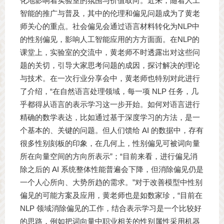
化地影响着实验室的氛围与价值取向。近来，随着人工
智能的推广与普及，其中的伦理和偏见问题成为了黄老
师关心的重点。社会偏见会通过语言材料转化为NLP中
的性别偏见，影响人工智能应用的方方面面。在NLP的
课堂上，实验室的交流中，黄老师不时透露出对这些问
题的关切，引导大家思考问题的成因，探讨解决的理论
与技术。在一次行业分享会中，黄老师也特别对此进行
了介绍，“在自然语言处理领域，每一项 NLP 任务，几
乎都得从语言的表示学习这一步开始。如何对语言进行
精确的数学表达，比如通过基于深度学习的方法，是一
个基本的、关键的问题。但人们馈给 AI 的数据中，存有
很多性别刻板的印象，在几何上，性别偏见可被词向量
所在向量空间的方向所表示”；“目前来看，进行偏见消
除之后的 AI 系统整体性能普遍会下降，但消除偏见仍是
一个人心所向、大势所趋的需求。”对于改善模型中性别
偏见的可能方案及应用，黄老师也是如数家珍，“目前在
NLP 领域消除偏见的工作，结合表示学习是一个比较好
的思路，例如把词向量中职业相关的性别属性采用机器