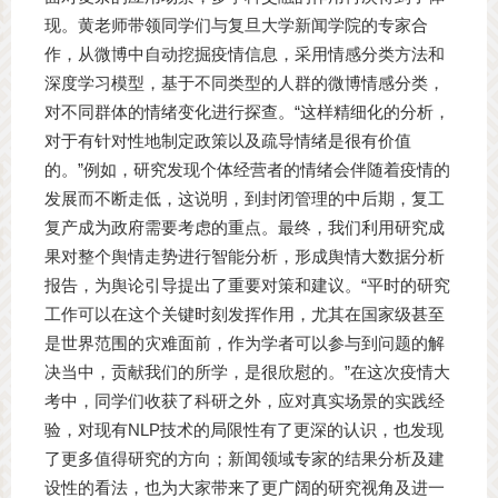
现。黄老师带领同学们与复旦大学新闻学院的专家合
作，从微博中自动挖掘疫情信息，采用情感分类方法和
深度学习模型，基于不同类型的人群的微博情感分类，
对不同群体的情绪变化进行探查。“这样精细化的分析，
对于有针对性地制定政策以及疏导情绪是很有价值
的。”例如，研究发现个体经营者的情绪会伴随着疫情的
发展而不断走低，这说明，到封闭管理的中后期，复工
复产成为政府需要考虑的重点。最终，我们利用研究成
果对整个舆情走势进行智能分析，形成舆情大数据分析
报告，为舆论引导提出了重要对策和建议。“平时的研究
工作可以在这个关键时刻发挥作用，尤其在国家级甚至
是世界范围的灾难面前，作为学者可以参与到问题的解
决当中，贡献我们的所学，是很欣慰的。”在这次疫情大
考中，同学们收获了科研之外，应对真实场景的实践经
验，对现有NLP技术的局限性有了更深的认识，也发现
了更多值得研究的方向；新闻领域专家的结果分析及建
设性的看法，也为大家带来了更广阔的研究视角及进一