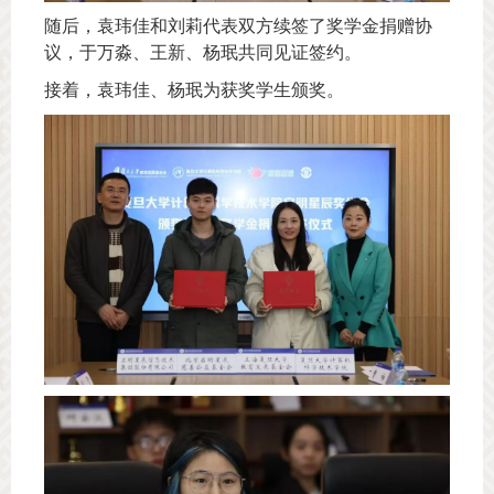
随后，袁玮佳和刘莉代表双方续签了奖学金捐赠协
议，于万淼、王新、杨珉共同见证签约。
接着，袁玮佳、杨珉为获奖学生颁奖。