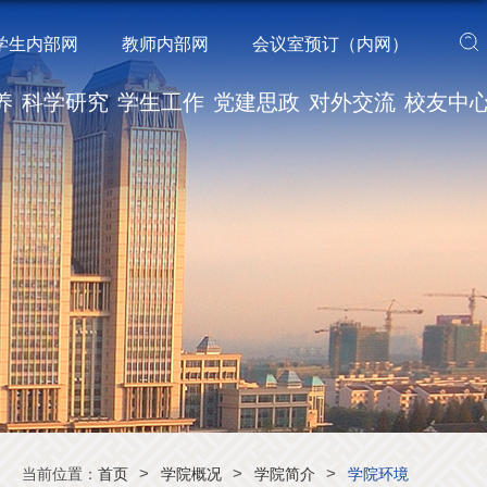
学生内部网
教师内部网
会议室预订（内网）
养
科学研究
学生工作
党建思政
对外交流
校友中
>
>
>
当前位置：
首页
学院概况
学院简介
学院环境