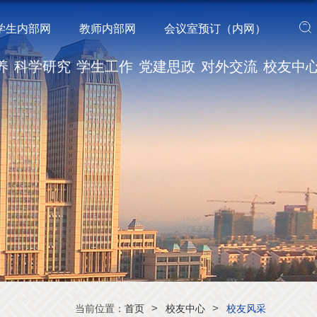
学生内部网
教师内部网
会议室预订（内网）
养
科学研究
学生工作
党建思政
对外交流
校友中
>
>
当前位置：
首页
校友中心
校友风采