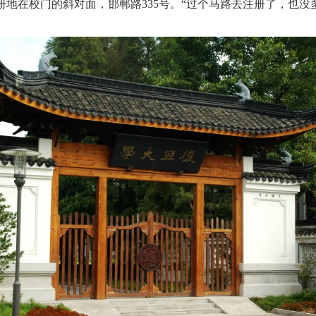
地在校门的斜对面，邯郸路335号。“过个马路去注册了，也没