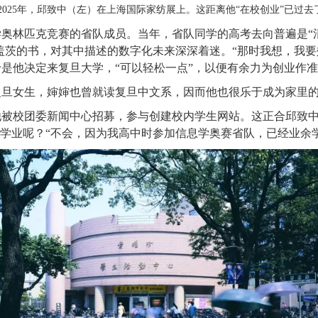
2025年，邱致中（左）在上海国际家纺展上。这距离他“在校创业”已过去了
奥林匹克竞赛的省队成员。当年，省队同学的高考去向普遍是“
盖茨的书，对其中描述的数字化未来深深着迷。“那时我想，我要
是他决定来复旦大学，“可以轻松一点”，以便有余力为创业作
复旦女生，婶婶也曾就读复旦中文系，因而他也很乐于成为家里的
他被校团委新闻中心招募，参与创建校内学生网站。这正合邱致
响学业呢？“不会，因为我高中时参加信息学奥赛省队，已经业余