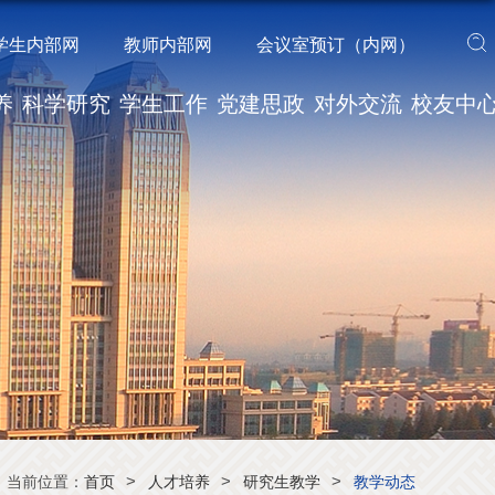
学生内部网
教师内部网
会议室预订（内网）
养
科学研究
学生工作
党建思政
对外交流
校友中
>
>
>
当前位置：
首页
人才培养
研究生教学
教学动态