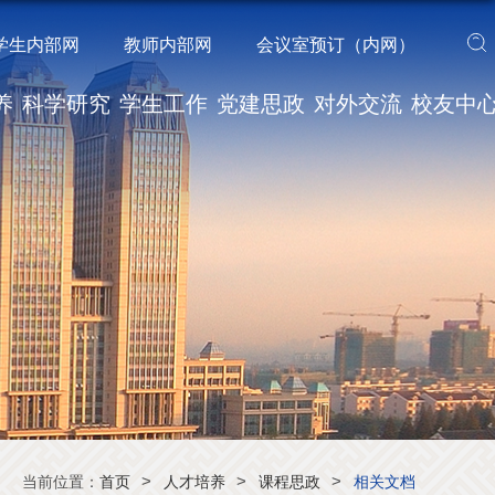
学生内部网
教师内部网
会议室预订（内网）
养
科学研究
学生工作
党建思政
对外交流
校友中
>
>
>
当前位置：
首页
人才培养
课程思政
相关文档