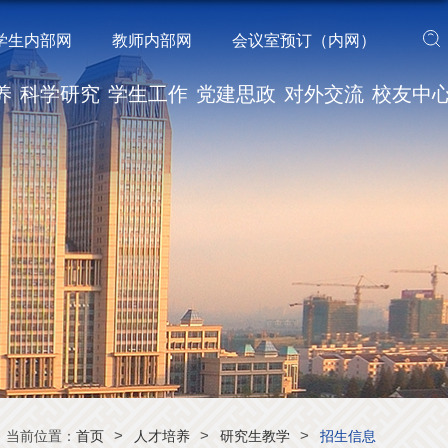
学生内部网
教师内部网
会议室预订（内网）
养
科学研究
学生工作
党建思政
对外交流
校友中
>
>
>
当前位置：
首页
人才培养
研究生教学
招生信息