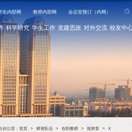
学生内部网
教师内部网
会议室预订（内网）
养
科学研究
学生工作
党建思政
对外交流
校友中
>
>
>
>
当前位置：
首页
师资队伍
在职教师
按拼音
X