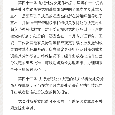
第四十一条 党纪处分决定作出后，应当在一个月内
向受处分党员所在党的基层组织中的全体党员及其本人
宣布，是领导班子成员的还应当向所在党组织领导班子
宣布，并按照干部管理权限和组织关系将处分决定材料
归入受处分者档案；对于受到撤销党内职务以上（含撤
销党内职务）处分的，还应当在一个月内办理职务、工
资、工作及其他有关待遇等相应变更手续；涉及撤销或
者调整其党外职务的，应当建议党外组织及时撤销或者
调整其党外职务。特殊情况下，经作出或者批准作出处
分决定的组织批准，可以适当延长办理期限。办理期限
最长不得超过六个月。
第四十二条 执行党纪处分决定的机关或者受处分党
员所在单位，应当在六个月内将处分决定的执行情况向
作出或者批准处分决定的机关报告。
党员对所受党纪处分不服的，可以依照党章及有关
规定提出申诉。