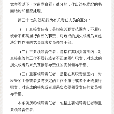
党察看以下（含留党察看）处分的，作出违犯党纪的书
面结论和相应处理。
第三十七条 违纪行为有关责任人员的区分：
（一）直接责任者，是指在其职责范围内，不履行
或者不正确履行自己的职责，对造成的损失或者后果起
决定性作用的党员或者党员领导干部。
（二）主要领导责任者，是指在其职责范围内，对
直接主管的工作不履行或者不正确履行职责，对造成的
损失或者后果负直接领导责任的党员领导干部。
（三）重要领导责任者，是指在其职责范围内，对
应管的工作或者参与决定的工作不履行或者不正确履行
职责，对造成的损失或者后果负次要领导责任的党员领
导干部。
本条例所称领导责任者，包括主要领导责任者和重
要领导责任者。