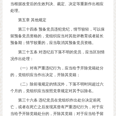
当根据改变后的生效判决、裁定、决定等重新作出相应
处理。
第五章 其他规定
第三十四条 预备党员违犯党纪，情节较轻，可以保
留预备党员资格的，党组织应当对其批评教育或者延长
预备期；情节较重的，应当取消其预备党员资格。
第三十五条 对违纪后下落不明的党员，应当区别情
况作出处理：
（一）对有严重违纪行为，应当给予开除党籍处分
的，党组织应当作出决定，开除其党籍；
（二）除前项规定的情况外，下落不明时间超过六
个月的，党组织应当按照党章规定对其予以除名。
第三十六条 违纪党员在党组织作出处分决定前死
亡，或者在死亡之后发现其曾有严重违纪行为，对于应
当给予开除党籍处分的，开除其党籍；对于应当给予留