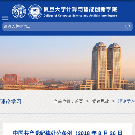
理论学习
>
>
当前位置：
首页
党建思政
理论学习
中国共产党纪律处分条例（2018 年 8 月 26 日