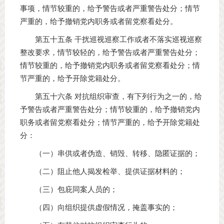
事项，情节较重的，给予警告或者严重警告处分；情节
严重的，给予撤销党内职务或者留党察看处分。
第五十五条 干扰巡视巡察工作或者不落实巡视巡察
整改要求，情节较轻的，给予警告或者严重警告处分；
情节较重的，给予撤销党内职务或者留党察看处分；情
节严重的，给予开除党籍处分。
第五十六条 对抗组织审查，有下列行为之一的，给
予警告或者严重警告处分；情节较重的，给予撤销党内
职务或者留党察看处分；情节严重的，给予开除党籍处
分：
（一）串供或者伪造、销毁、转移、隐匿证据的；
（二）阻止他人揭发检举、提供证据材料的；
（三）包庇同案人员的；
（四）向组织提供虚假情况，掩盖事实的；