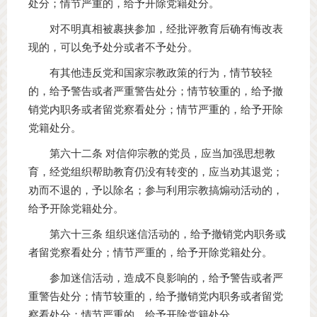
处分；情节严重的，给予开除党籍处分。
对不明真相被裹挟参加，经批评教育后确有悔改表
现的，可以免予处分或者不予处分。
有其他违反党和国家宗教政策的行为，情节较轻
的，给予警告或者严重警告处分；情节较重的，给予撤
销党内职务或者留党察看处分；情节严重的，给予开除
党籍处分。
第六十二条 对信仰宗教的党员，应当加强思想教
育，经党组织帮助教育仍没有转变的，应当劝其退党；
劝而不退的，予以除名；参与利用宗教搞煽动活动的，
给予开除党籍处分。
第六十三条 组织迷信活动的，给予撤销党内职务或
者留党察看处分；情节严重的，给予开除党籍处分。
参加迷信活动，造成不良影响的，给予警告或者严
重警告处分；情节较重的，给予撤销党内职务或者留党
察看处分；情节严重的，给予开除党籍处分。