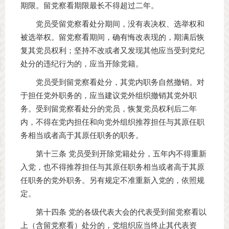
期限。留党察看期限最长不得超过二年。
党员受留党察看处分期间，没有表决权、选举权和
被选举权。留党察看期间，确有悔改表现的，期满后恢
复其党员权利；坚持不改或者又发现其他应当受到党纪
处分的违纪行为的，应当开除党籍。
党员受到留党察看处分，其党内职务自然撤销。对
于担任党外职务的，应当建议党外组织撤销其党外职
务。受到留党察看处分的党员，恢复党员权利后二年
内，不得在党内担任和向党外组织推荐担任与其原任职
务相当或者高于其原任职务的职务。
第十三条 党员受到开除党籍处分，五年内不得重新
入党，也不得推荐担任与其原任职务相当或者高于其原
任职务的党外职务。另有规定不准重新入党的，依照规
定。
第十四条 党的各级代表大会的代表受到留党察看以
上（含留党察看）处分的，党组织应当终止其代表资