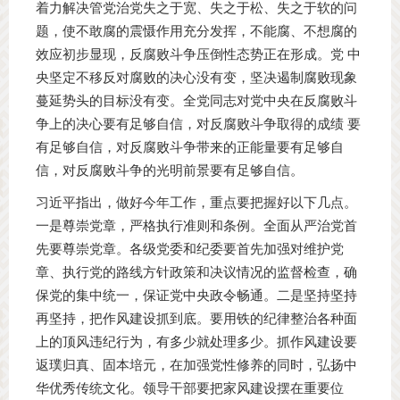
着力解决管党治党失之于宽、失之于松、失之于软的问
题，使不敢腐的震慑作用充分发挥，不能腐、不想腐的
效应初步显现，反腐败斗争压倒性态势正在形成。党 中
央坚定不移反对腐败的决心没有变，坚决遏制腐败现象
蔓延势头的目标没有变。全党同志对党中央在反腐败斗
争上的决心要有足够自信，对反腐败斗争取得的成绩 要
有足够自信，对反腐败斗争带来的正能量要有足够自
信，对反腐败斗争的光明前景要有足够自信。
习近平指出，做好今年工作，重点要把握好以下几点。
一是尊崇党章，严格执行准则和条例。全面从严治党首
先要尊崇党章。各级党委和纪委要首先加强对维护党
章、执行党的路线方针政策和决议情况的监督检查，确
保党的集中统一，保证党中央政令畅通。二是坚持坚持
再坚持，把作风建设抓到底。要用铁的纪律整治各种面
上的顶风违纪行为，有多少就处理多少。抓作风建设要
返璞归真、固本培元，在加强党性修养的同时，弘扬中
华优秀传统文化。领导干部要把家风建设摆在重要位