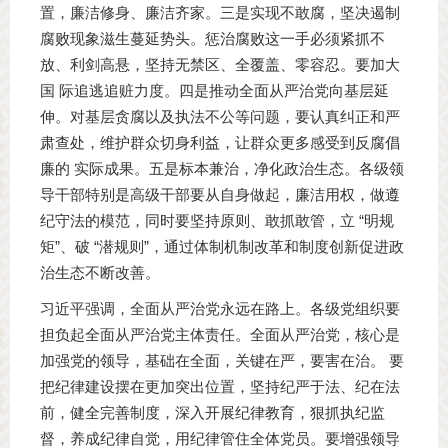
置，廉洁修身、廉洁齐家。三是实现不敢腐，坚决遏制
腐败现象滋生蔓延势头。惩治腐败这一手必须紧抓不
放、利剑高悬，坚持无禁区、全覆盖、零容忍。要加大
国 际追逃追赃力度。四是推动全面从严治党向基层延
伸。对基层贪腐以及执法不公等问题，要认真纠正和严
肃查处，维护群众切身利益，让群众更多感受到反腐倡
廉的 实际成果。五是标本兼治，净化政治生态。各级领
导干部特别是高级干部要从自身做起，廉洁用权，做遵
纪守法的模范，同时要坚持原则、敢抓敢管，立 “明规
矩”、破 “潜规则”，通过体制机制改革和制度创新促进政
治生态不断改善。
习近平强调，全面从严治党永远在路上。各级党组织要
担负起全面从严治党主体责任。全面从严治党，核心是
加强党的领导，基础在全面，关键在严，要害在治。 要
把纪律建设摆在更加突出位置，坚持纪严于法、纪在法
前，健全完善制度，深入开展纪律教育，狠抓执纪监
督，养成纪律自觉，用纪律管住全体党员。要增强领导