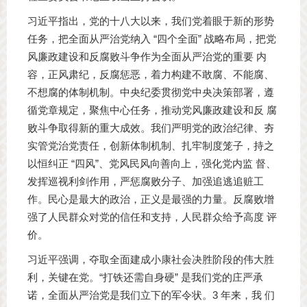
习近平指出，党的十八大以来，我们党着眼于新的形势
任务，把全面从严治党纳入 “四个全面” 战略布局，把党
风廉政建设和反腐败斗争作为全面从严治党的重要 内
容，正风肃纪，反腐惩恶，着力构建不敢腐、不能腐、
不想腐的体制机制。中央纪委贯彻党中央决策部署，遵
循党章规定，聚焦中心任务，推动党风廉政建设和反 腐
败斗争取得新的重大成效。我们严明党的政治纪律、夯
实管党治党责任，创新体制机制、扎牢制度笼子，持之
以恒纠正 “四风”、党风民风向善向上，强化党内监 督、
发挥巡视利剑作用，严惩腐败分子、加强追逃追赃工
作。民心是最大的政治，正义是最强的力量。反腐败增
强了人民群众对党的信任和支持，人民群众给予高度 评
价。
习近平强调，夺取全面建成小康社会决胜阶段的伟大胜
利，关键在党。“打铁还需自身硬” 是我们党的庄严承
诺，全面从严治党是我们立下的军令状。3 年来，我 们