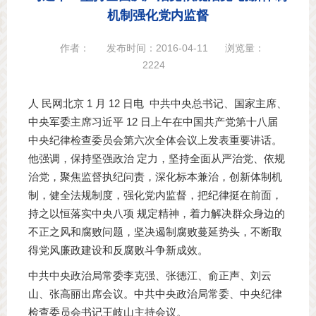
机制强化党内监督
作者：
发布时间：2016-04-11
浏览量：
2224
人 民网北京 1 月 12 日电 中共中央总书记、国家主席、
中央军委主席习近平 12 日上午在中国共产党第十八届
中央纪律检查委员会第六次全体会议上发表重要讲话。
他强调，保持坚强政治 定力，坚持全面从严治党、依规
治党，聚焦监督执纪问责，深化标本兼治，创新体制机
制，健全法规制度，强化党内监督，把纪律挺在前面，
持之以恒落实中央八项 规定精神，着力解决群众身边的
不正之风和腐败问题，坚决遏制腐败蔓延势头，不断取
得党风廉政建设和反腐败斗争新成效。
中共中央政治局常委李克强、张德江、俞正声、刘云
山、张高丽出席会议。中共中央政治局常委、中央纪律
检查委员会书记王岐山主持会议。