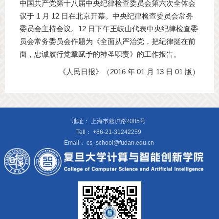
中国共产党第十八届中央纪律检查委员会第六次全体会
议于 1 月 12 日在北京开幕。中央纪律检查委员会常务
委员会主持会议。12 日下午王岐山代表中央纪律检查委
员会常务委员会作题为《全面从严治党，把纪律挺在前
面，忠诚履行党章赋予的神圣职责》的工作报告。
《人民日报》（2016 年 01 月 13 日 01 版）
地址：
上海市淞沪路2005号
Tell：
+86-21-31242259
Email：
cs_school@fudan.edu.cn