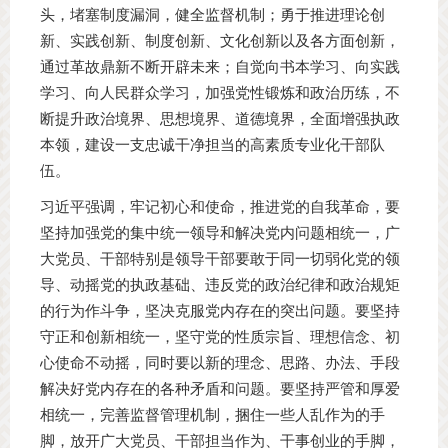
头，堵塞制度漏洞，健全监督机制；勇于推进理论创
新、实践创新、制度创新、文化创新以及各方面创新，
通过革故鼎新不断开辟未来；自觉向书本学习、向实践
学习、向人民群众学习，加强党性锻炼和政治历练，不
断提升政治境界、思想境界、道德境界，全面增强执政
本领，建设一支忠诚干净担当的高素质专业化干部队
伍。
习近平强调，牢记初心和使命，推进党的自我革命，要
坚持加强党的集中统一领导和解决党内问题相统一，广
大党员、干部特别是领导干部要敢于同一切弱化党的领
导、动摇党的执政基础、违反党的政治纪律和政治规矩
的行为作斗争，坚决克服党内存在的突出问题。要坚持
守正和创新相统一，坚守党的性质宗旨、理想信念、初
心使命不动摇，同时要以新的理念、思路、办法、手段
解决好党内存在的各种矛盾和问题。要坚持严管和厚爱
相统一，完善监督管理机制，捆住一些人乱作为的手
脚，放开广大党员、干部担当作为、干事创业的手脚，