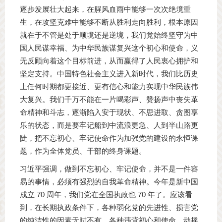
逐步发展壮大起来，在腥风血雨中能够一次次绝境重
生，在攻坚克难中能够不断从胜利走向胜利，根本原因
就在于不管是处于顺境还是逆境，我们党始终坚守为中
国人民谋幸福、为中华民族谋复兴这个初心和使命，义
无反顾向着这个目标前进，从而赢得了人民衷心拥护和
坚定支持。中国特色社会主义进入新时代，我们比历史
上任何时期都更接近、更有信心和能力实现中华民族伟
大复兴。我们千万不能在一片喝彩声、赞扬声中丧失革
命精神和斗志，逐渐陷入安于现状、不思进取、贪图享
乐的状态，而是要牢记船到中流浪更急、人到半山路更
陡，把不忘初心、牢记使命作为加强党的建设的永恒课
题，作为全体党员、干部的终身课题。
习近平强调，做到不忘初心、牢记使命，并不是一件容
易的事情，必须有强烈的自我革命精神。今年是新中国
成立 70 周年，我们党在全国执政也 70 年了。应该看
到，在长期执政条件下，各种弱化党的先进性、损害党
的纯洁性的因素无时不有，各种违背初心和使命、动摇