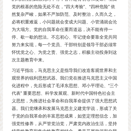
党的根基的危险无处不在，“四大考验”、“四种危险” 依
然复杂严峻，如果不严加防范、及时整治，久而久之，
必将积重难返，小问题就会变成大问题、小管涌就会沦
为大塌方。党的自我革命任重而道远，决不能有停一
停、歇一歇的想法。不忘初心、牢记使命要靠全党共同
努力来实现，每一个党员、干部特别是领导干部必须常
怀忧党之心、为党之责、强党之志，积极主动投身到这
次主题教育中来。
习近平指出，马克思主义是指导我们改造客观世界和主
观世界的锐利思想武器。我们党在推进马克思主义中国
化进程中，先后形成了毛泽东思想、邓小平理论、“三个
代表” 重要思想、科学发展观、新时代中国特色社会主
义思想，为推进社会革命和自我革命提供了强大思想武
器。我们党继承和发展马克思主义建党学说，形成了关
于党的自我革命的丰富思想成果，如坚定理想信念，加
强党性修养，从严管党治党，严肃党内政治生活，坚持