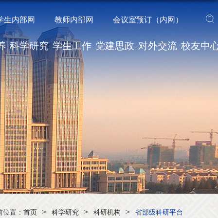
学生内部网
教师内部网
会议室预订（内网）
养
科学研究
学生工作
党建思政
对外交流
校友中
>
>
>
前位置：
首页
科学研究
科研机构
省部级科研平台