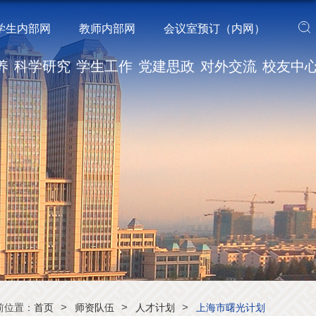
学生内部网
教师内部网
会议室预订（内网）
养
科学研究
学生工作
党建思政
对外交流
校友中
>
>
>
前位置：
首页
师资队伍
人才计划
上海市曙光计划