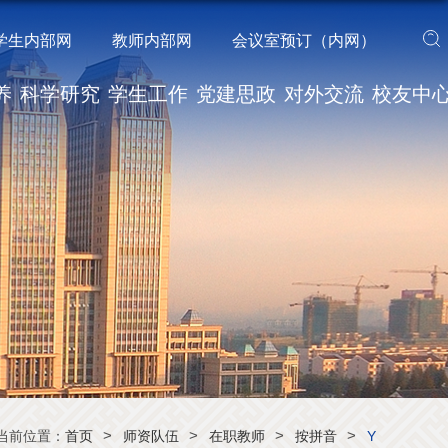
学生内部网
教师内部网
会议室预订（内网）
养
科学研究
学生工作
党建思政
对外交流
校友中
>
>
>
>
当前位置：
首页
师资队伍
在职教师
按拼音
Y