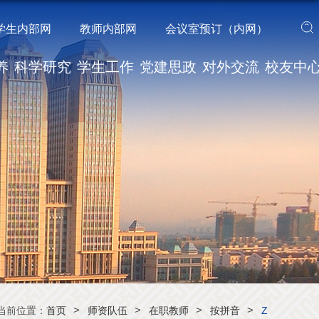
学生内部网
教师内部网
会议室预订（内网）
养
科学研究
学生工作
党建思政
对外交流
校友中
>
>
>
>
当前位置：
首页
师资队伍
在职教师
按拼音
Z