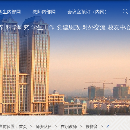
学生内部网
教师内部网
会议室预订（内网）
养
科学研究
学生工作
党建思政
对外交流
校友中
>
>
>
>
当前位置：
首页
师资队伍
在职教师
按拼音
Z