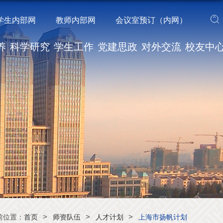
学生内部网
教师内部网
会议室预订（内网）
养
科学研究
学生工作
党建思政
对外交流
校友中
>
>
>
前位置：
首页
师资队伍
人才计划
上海市扬帆计划